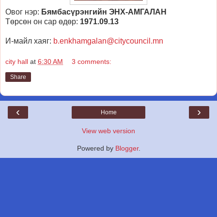
Овог нэр:
Бямбасүрэнгийн ЭНХ-АМГАЛАН
Төрсөн он сар өдөр:
1971.09.13
И-майл хаяг:
b.enkhamgalan@citycouncil.mn
city hall
at
6:30 AM
3 comments:
Share
‹
›
Home
View web version
Powered by
Blogger
.